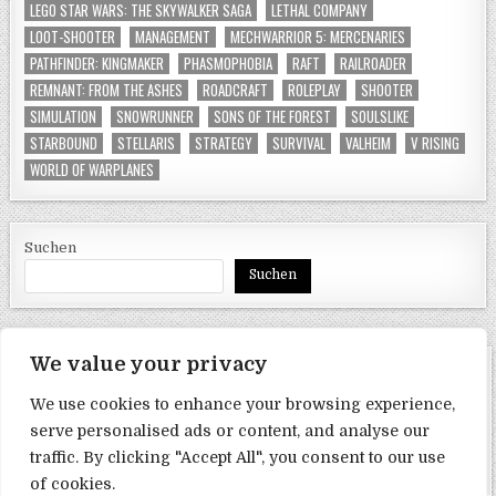
LEGO STAR WARS: THE SKYWALKER SAGA
LETHAL COMPANY
LOOT-SHOOTER
MANAGEMENT
MECHWARRIOR 5: MERCENARIES
PATHFINDER: KINGMAKER
PHASMOPHOBIA
RAFT
RAILROADER
REMNANT: FROM THE ASHES
ROADCRAFT
ROLEPLAY
SHOOTER
SIMULATION
SNOWRUNNER
SONS OF THE FOREST
SOULSLIKE
STARBOUND
STELLARIS
STRATEGY
SURVIVAL
VALHEIM
V RISING
WORLD OF WARPLANES
Suchen
Suchen
We value your privacy
SEITEN
We use cookies to enhance your browsing experience,
Datenschutzerklärung
serve personalised ads or content, and analyse our
traffic. By clicking "Accept All", you consent to our use
Impressum
of cookies.