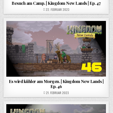
Besuch am Camp. | Kingdom New Lands | Ep. 47
POSTED ON
22. FEBRUAR 2023
Es wird kühler am Morgen. | Kingdom New Lands |
Ep. 46
POSTED ON
21. FEBRUAR 2023