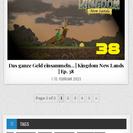
Das ganze Geld einsammeln… | Kingdom New Lands
| Ep. 38
POSTED ON
13. FEBRUAR 2023
Page 1 of 5
1
2
3
4
5
»
TAGS