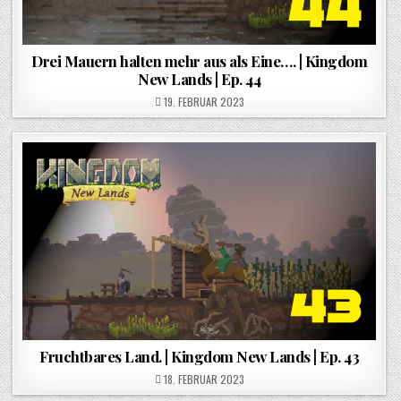
Drei Mauern halten mehr aus als Eine…. | Kingdom
New Lands | Ep. 44
POSTED ON
19. FEBRUAR 2023
Fruchtbares Land. | Kingdom New Lands | Ep. 43
POSTED ON
18. FEBRUAR 2023