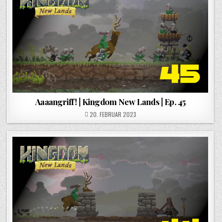
Aaaangriff! | Kingdom New Lands | Ep. 45
POSTED ON
20. FEBRUAR 2023