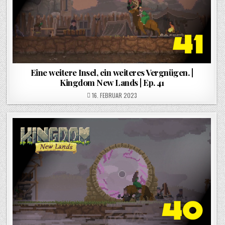
Eine weitere Insel, ein weiteres Vergnügen. |
Kingdom New Lands | Ep. 41
POSTED ON
16. FEBRUAR 2023