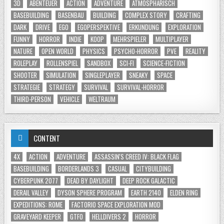
3D
ABENTEUER
ACTION
ADVENTURE
ATMOSPHÄRISCH
BASEBUILDING
BASENBAU
BUILDING
COMPLEX STORY
CRAFTING
DARK
DRIVE
EGO
EGOPERSPEKTIVE
ERKUNDUNG
EXPLORATION
FUNNY
HORROR
INDIE
KOOP
MEHRSPIELER
MULTIPLAYER
NATURE
OPEN WORLD
PHYSICS
PSYCHO-HORROR
PVE
REALITY
ROLEPLAY
ROLLENSPIEL
SANDBOX
SCI-FI
SCIENCE-FICTION
SHOOTER
SIMULATION
SINGLEPLAYER
SNEAKY
SPACE
STRATEGIE
STRATEGY
SURVIVAL
SURVIVAL-HORROR
THIRD-PERSON
VEHICLE
WELTRAUM
CONTENT
4X
ACTION
ADVENTURE
ASSASSIN'S CREED IV: BLACK FLAG
BASEBUILDING
BORDERLANDS 3
CASUAL
CITYBUILDING
CYBERPUNK 2077
DEAD BY DAYLIGHT
DEEP ROCK GALACTIC
DERAIL VALLEY
DYSON SPHERE PROGRAM
EARTH 2140
ELDEN RING
EXPEDITIONS: ROME
FACTORIO SPACE EXPLORATION MOD
GRAVEYARD KEEPER
GTFO
HELLDIVERS 2
HORROR