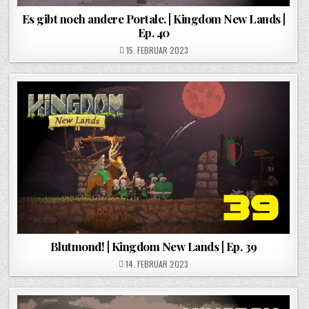
Es gibt noch andere Portale. | Kingdom New Lands |
Ep. 40
POSTED ON
15. FEBRUAR 2023
Blutmond! | Kingdom New Lands | Ep. 39
POSTED ON
14. FEBRUAR 2023