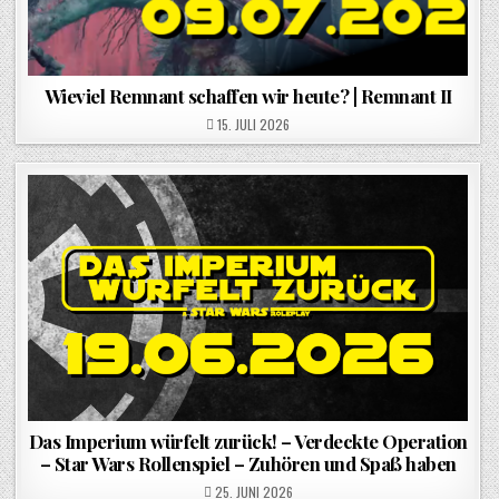
Wieviel Remnant schaffen wir heute? | Remnant II
POSTED ON
15. JULI 2026
Das Imperium würfelt zurück! – Verdeckte Operation
– Star Wars Rollenspiel – Zuhören und Spaß haben
POSTED ON
25. JUNI 2026