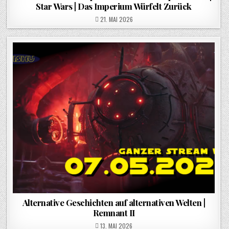
Star Wars | Das Imperium Würfelt Zurück
POSTED ON
21. MAI 2026
Alternative Geschichten auf alternativen Welten |
Remnant II
POSTED ON
13. MAI 2026