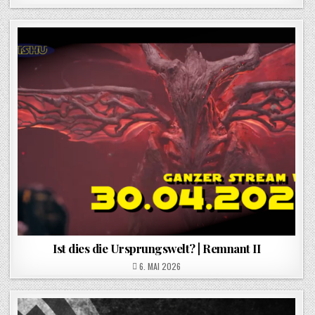
Ist dies die Ursprungswelt? | Remnant II
POSTED ON
6. MAI 2026