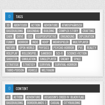
TAGS
3D
ABENTEUER
ACTION
ADVENTURE
ATMOSPHÄRISCH
BASEBUILDING
BASENBAU
BUILDING
COMPLEX STORY
CRAFTING
DARK
DRIVE
EGO
EGOPERSPEKTIVE
ERKUNDUNG
EXPLORATION
FUNNY
HORROR
INDIE
KOOP
MEHRSPIELER
MULTIPLAYER
NATURE
OPEN WORLD
PHYSICS
PSYCHO-HORROR
PVE
REALITY
ROLEPLAY
ROLLENSPIEL
SANDBOX
SCI-FI
SCIENCE-FICTION
SHOOTER
SIMULATION
SINGLEPLAYER
SNEAKY
SPACE
STRATEGIE
STRATEGY
SURVIVAL
SURVIVAL-HORROR
THIRD-PERSON
VEHICLE
WELTRAUM
CONTENT
4X
ACTION
ADVENTURE
ASSASSIN'S CREED IV: BLACK FLAG
BASEBUILDING
BORDERLANDS 3
CASUAL
CITYBUILDING