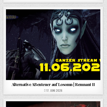
Alternative ABenteuer auf Losomn | Remnant II
POSTED ON
17. JUNI 2026