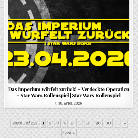
Das Imperium würfelt zurück! – Verdeckte Operation
– Star Wars Rollenspiel | Star Wars Rollenspiel
POSTED ON
30. APRIL 2026
Page 1 of 221
1
2
3
4
5
...
10
20
30
...
»
Last »