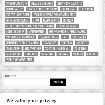
CYBERPUNK 2077
DEAD BY DAYLIGHT
DEEP ROCK GALACTIC
DERAIL VALLEY
DYSON SPHERE PROGRAM
EARTH 2140
ELDEN RING
EXPEDITIONS: ROME
FACTORIO SPACE EXPLORATION MOD
GRAVEYARD KEEPER
GTFO
HELLDIVERS 2
HORROR
LEGO STAR WARS: THE SKYWALKER SAGA
LETHAL COMPANY
LOOT-SHOOTER
MANAGEMENT
MECHWARRIOR 5: MERCENARIES
PATHFINDER: KINGMAKER
PHASMOPHOBIA
RAFT
RAILROADER
REMNANT: FROM THE ASHES
ROADCRAFT
ROLEPLAY
SHOOTER
SIMULATION
SNOWRUNNER
SONS OF THE FOREST
SOULSLIKE
STARBOUND
STELLARIS
STRATEGY
SURVIVAL
VALHEIM
V RISING
WORLD OF WARPLANES
Suchen
Suchen
We value your privacy
SEITEN