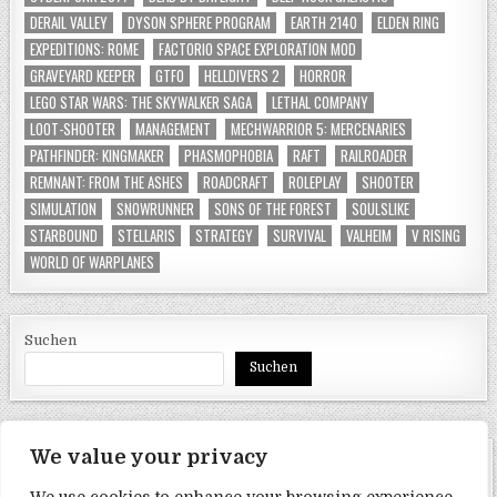
DERAIL VALLEY
DYSON SPHERE PROGRAM
EARTH 2140
ELDEN RING
EXPEDITIONS: ROME
FACTORIO SPACE EXPLORATION MOD
GRAVEYARD KEEPER
GTFO
HELLDIVERS 2
HORROR
LEGO STAR WARS: THE SKYWALKER SAGA
LETHAL COMPANY
LOOT-SHOOTER
MANAGEMENT
MECHWARRIOR 5: MERCENARIES
PATHFINDER: KINGMAKER
PHASMOPHOBIA
RAFT
RAILROADER
REMNANT: FROM THE ASHES
ROADCRAFT
ROLEPLAY
SHOOTER
SIMULATION
SNOWRUNNER
SONS OF THE FOREST
SOULSLIKE
STARBOUND
STELLARIS
STRATEGY
SURVIVAL
VALHEIM
V RISING
WORLD OF WARPLANES
Suchen
Suchen
We value your privacy
SEITEN