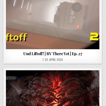
Und Liftoff! | RV There Yet | Ep. 27
POSTED ON
29. APRIL 2026