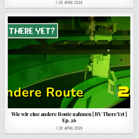
POSTED ON
29. APRIL 2026
Wie wir eine andere Route nahmen | RV There Yet |
Ep. 26
POSTED ON
28. APRIL 2026