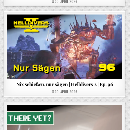
POSTED ON
30. APRIL 2026
Nix schießen, nur sägen | Helldivers 2 | Ep. 96
POSTED ON
30. APRIL 2026