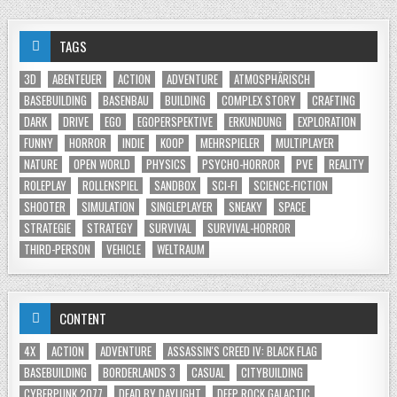
TAGS
3D
ABENTEUER
ACTION
ADVENTURE
ATMOSPHÄRISCH
BASEBUILDING
BASENBAU
BUILDING
COMPLEX STORY
CRAFTING
DARK
DRIVE
EGO
EGOPERSPEKTIVE
ERKUNDUNG
EXPLORATION
FUNNY
HORROR
INDIE
KOOP
MEHRSPIELER
MULTIPLAYER
NATURE
OPEN WORLD
PHYSICS
PSYCHO-HORROR
PVE
REALITY
ROLEPLAY
ROLLENSPIEL
SANDBOX
SCI-FI
SCIENCE-FICTION
SHOOTER
SIMULATION
SINGLEPLAYER
SNEAKY
SPACE
STRATEGIE
STRATEGY
SURVIVAL
SURVIVAL-HORROR
THIRD-PERSON
VEHICLE
WELTRAUM
CONTENT
4X
ACTION
ADVENTURE
ASSASSIN'S CREED IV: BLACK FLAG
BASEBUILDING
BORDERLANDS 3
CASUAL
CITYBUILDING
CYBERPUNK 2077
DEAD BY DAYLIGHT
DEEP ROCK GALACTIC