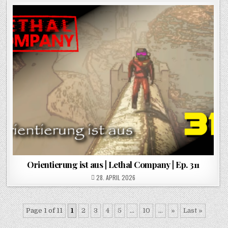
Orientierung ist aus | Lethal Company | Ep. 311
POSTED ON
28. APRIL 2026
Page 1 of 11
1
2
3
4
5
...
10
...
»
Last »