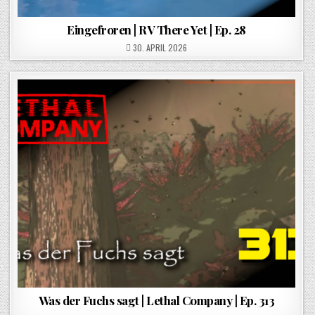
Eingefroren | RV There Yet | Ep. 28
POSTED ON
30. APRIL 2026
Was der Fuchs sagt | Lethal Company | Ep. 313