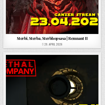
Sterbi, Sterba, Sterbhopsasa | Remnant II
POSTED ON
29. APRIL 2026