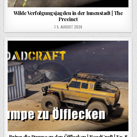
Wilde Verfolgungsjagden in der Innenstadt | The
Precinct
POSTED ON
5. AUGUST 2026
Bring die Pumpe zu den Ölflecken | RoadCraft | Ep. 8