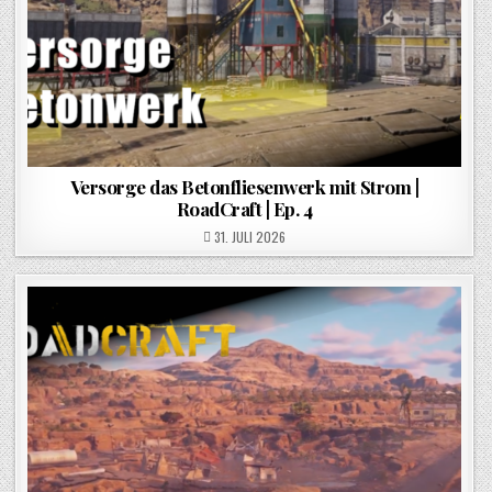
Versorge das Betonfliesenwerk mit Strom |
RoadCraft | Ep. 4
POSTED ON
31. JULI 2026