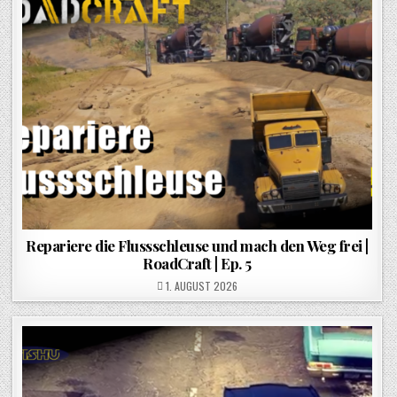
Repariere die Flussschleuse und mach den Weg frei |
RoadCraft | Ep. 5
POSTED ON
1. AUGUST 2026