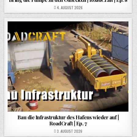
POSTED ON
4. AUGUST 2026
Bau die Infrastruktur des Hafens wieder auf |
RoadCraft | Ep. 7
POSTED ON
3. AUGUST 2026