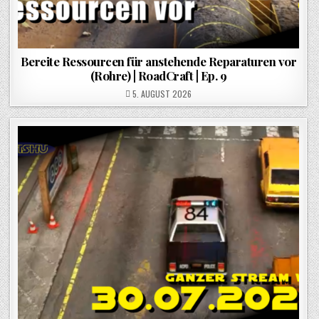
Bereite Ressourcen für anstehende Reparaturen vor
(Rohre) | RoadCraft | Ep. 9
POSTED ON
5. AUGUST 2026