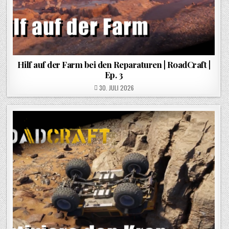
Hilf auf der Farm bei den Reparaturen | RoadCraft |
Ep. 3
POSTED ON
30. JULI 2026