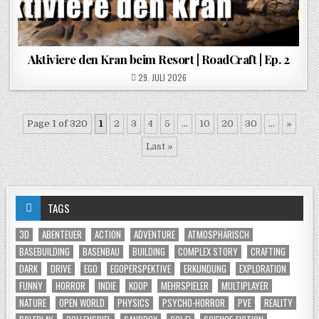
Aktiviere den Kran beim Resort | RoadCraft | Ep. 2
POSTED ON
29. JULI 2026
Page 1 of 320
1
2
3
4
5
...
10
20
30
...
»
Last »
TAGS
3D
ABENTEUER
ACTION
ADVENTURE
ATMOSPHÄRISCH
BASEBUILDING
BASENBAU
BUILDING
COMPLEX STORY
CRAFTING
DARK
DRIVE
EGO
EGOPERSPEKTIVE
ERKUNDUNG
EXPLORATION
FUNNY
HORROR
INDIE
KOOP
MEHRSPIELER
MULTIPLAYER
NATURE
OPEN WORLD
PHYSICS
PSYCHO-HORROR
PVE
REALITY