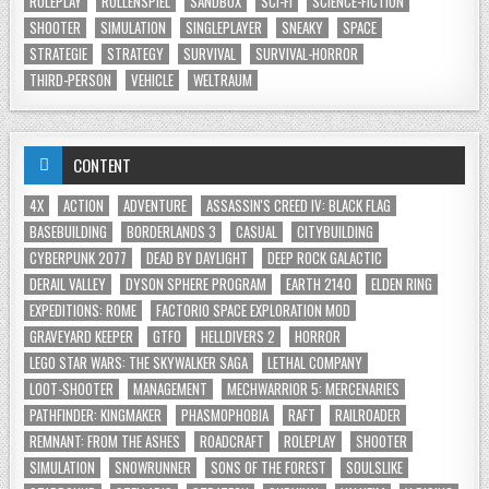
ROLEPLAY
ROLLENSPIEL
SANDBOX
SCI-FI
SCIENCE-FICTION
SHOOTER
SIMULATION
SINGLEPLAYER
SNEAKY
SPACE
STRATEGIE
STRATEGY
SURVIVAL
SURVIVAL-HORROR
THIRD-PERSON
VEHICLE
WELTRAUM
CONTENT
4X
ACTION
ADVENTURE
ASSASSIN'S CREED IV: BLACK FLAG
BASEBUILDING
BORDERLANDS 3
CASUAL
CITYBUILDING
CYBERPUNK 2077
DEAD BY DAYLIGHT
DEEP ROCK GALACTIC
DERAIL VALLEY
DYSON SPHERE PROGRAM
EARTH 2140
ELDEN RING
EXPEDITIONS: ROME
FACTORIO SPACE EXPLORATION MOD
GRAVEYARD KEEPER
GTFO
HELLDIVERS 2
HORROR
LEGO STAR WARS: THE SKYWALKER SAGA
LETHAL COMPANY
LOOT-SHOOTER
MANAGEMENT
MECHWARRIOR 5: MERCENARIES
PATHFINDER: KINGMAKER
PHASMOPHOBIA
RAFT
RAILROADER
REMNANT: FROM THE ASHES
ROADCRAFT
ROLEPLAY
SHOOTER
SIMULATION
SNOWRUNNER
SONS OF THE FOREST
SOULSLIKE