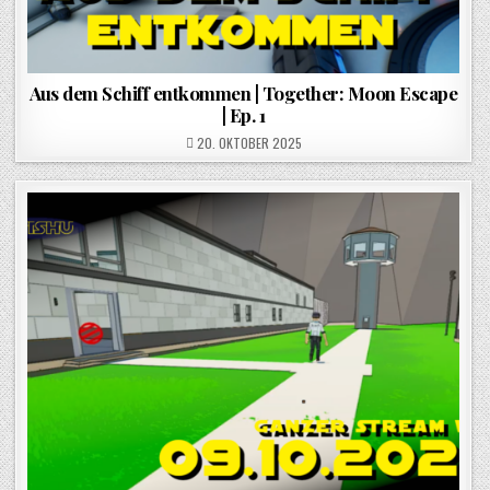
Aus dem Schiff entkommen | Together: Moon Escape
| Ep. 1
POSTED ON
20. OKTOBER 2025