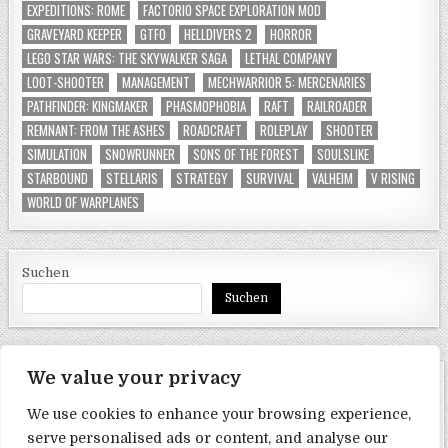
EXPEDITIONS: ROME
FACTORIO SPACE EXPLORATION MOD
GRAVEYARD KEEPER
GTFO
HELLDIVERS 2
HORROR
LEGO STAR WARS: THE SKYWALKER SAGA
LETHAL COMPANY
LOOT-SHOOTER
MANAGEMENT
MECHWARRIOR 5: MERCENARIES
PATHFINDER: KINGMAKER
PHASMOPHOBIA
RAFT
RAILROADER
REMNANT: FROM THE ASHES
ROADCRAFT
ROLEPLAY
SHOOTER
SIMULATION
SNOWRUNNER
SONS OF THE FOREST
SOULSLIKE
STARBOUND
STELLARIS
STRATEGY
SURVIVAL
VALHEIM
V RISING
WORLD OF WARPLANES
Suchen
Suchen
We value your privacy
SEITEN
We use cookies to enhance your browsing experience,
Datenschutzerklärung
serve personalised ads or content, and analyse our