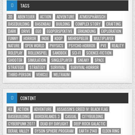
TAGS
3D
ABENTEUER
ACTION
ADVENTURE
ATMOSPHÄRISCH
BASEBUILDING
BASENBAU
BUILDING
COMPLEX STORY
CRAFTING
DARK
DRIVE
EGO
EGOPERSPEKTIVE
ERKUNDUNG
EXPLORATION
FUNNY
HORROR
INDIE
KOOP
MEHRSPIELER
MULTIPLAYER
NATURE
OPEN WORLD
PHYSICS
PSYCHO-HORROR
PVE
REALITY
ROLEPLAY
ROLLENSPIEL
SANDBOX
SCI-FI
SCIENCE-FICTION
SHOOTER
SIMULATION
SINGLEPLAYER
SNEAKY
SPACE
STRATEGIE
STRATEGY
SURVIVAL
SURVIVAL-HORROR
THIRD-PERSON
VEHICLE
WELTRAUM
CONTENT
4X
ACTION
ADVENTURE
ASSASSIN'S CREED IV: BLACK FLAG
BASEBUILDING
BORDERLANDS 3
CASUAL
CITYBUILDING
CYBERPUNK 2077
DEAD BY DAYLIGHT
DEEP ROCK GALACTIC
DERAIL VALLEY
DYSON SPHERE PROGRAM
EARTH 2140
ELDEN RING