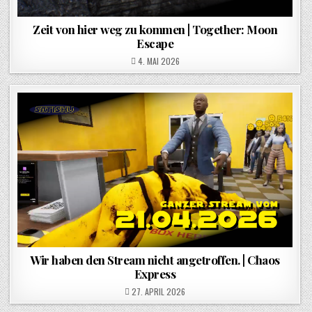
Zeit von hier weg zu kommen | Together: Moon
Escape
POSTED ON
4. MAI 2026
Wir haben den Stream nicht angetroffen. | Chaos
Express
POSTED ON
27. APRIL 2026