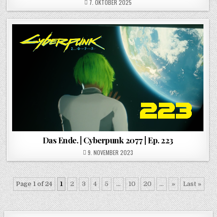
POSTED ON
7. OKTOBER 2025
Das Ende. | Cyberpunk 2077 | Ep. 223
POSTED ON
9. NOVEMBER 2023
Page 1 of 24
1
2
3
4
5
...
10
20
...
»
Last »