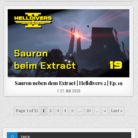
Sauron neben dem Extract | Helldivers 2 | Ep. 19
POSTED ON
27. MAI 2026
Page 1 of 11
1
2
3
4
5
...
10
...
»
Last »
TAGS