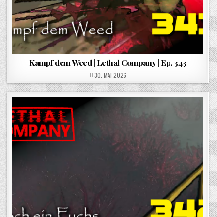
Kampf dem Weed | Lethal Company | Ep. 343
POSTED ON
30. MAI 2026