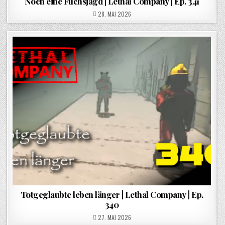
Noch eine Fuchsjagd | Lethal Company | Ep. 341
POSTED ON
28. MAI 2026
Totgeglaubte leben länger | Lethal Company | Ep.
340
POSTED ON
27. MAI 2026