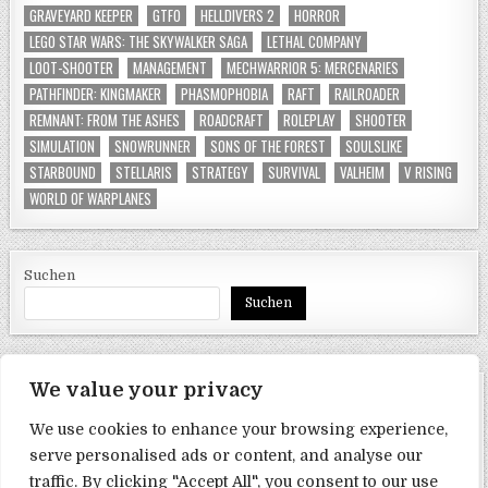
GRAVEYARD KEEPER
GTFO
HELLDIVERS 2
HORROR
LEGO STAR WARS: THE SKYWALKER SAGA
LETHAL COMPANY
LOOT-SHOOTER
MANAGEMENT
MECHWARRIOR 5: MERCENARIES
PATHFINDER: KINGMAKER
PHASMOPHOBIA
RAFT
RAILROADER
REMNANT: FROM THE ASHES
ROADCRAFT
ROLEPLAY
SHOOTER
SIMULATION
SNOWRUNNER
SONS OF THE FOREST
SOULSLIKE
STARBOUND
STELLARIS
STRATEGY
SURVIVAL
VALHEIM
V RISING
WORLD OF WARPLANES
Suchen
Suchen
We value your privacy
SEITEN
We use cookies to enhance your browsing experience,
Datenschutzerklärung
serve personalised ads or content, and analyse our
traffic. By clicking "Accept All", you consent to our use
Impressum