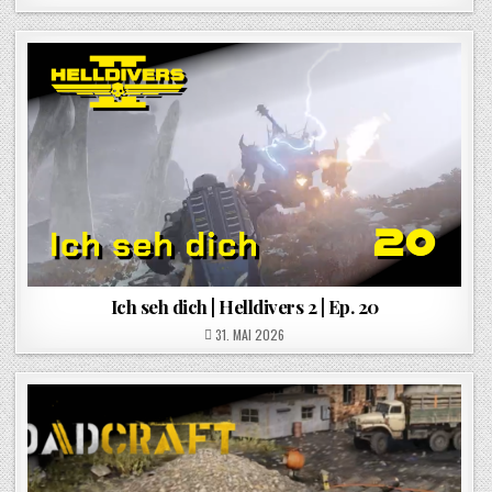
Ich seh dich | Helldivers 2 | Ep. 20
POSTED ON
31. MAI 2026