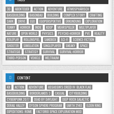
3D
ABENTEUER
ACTION
ADVENTURE
ATMOSPHÄRISCH
BASEBUILDING
BASENBAU
BUILDING
COMPLEX STORY
CRAFTING
DARK
DRIVE
EGO
EGOPERSPEKTIVE
ERKUNDUNG
EXPLORATION
FUNNY
HORROR
INDIE
KOOP
MEHRSPIELER
MULTIPLAYER
NATURE
OPEN WORLD
PHYSICS
PSYCHO-HORROR
PVE
REALITY
ROLEPLAY
ROLLENSPIEL
SANDBOX
SCI-FI
SCIENCE-FICTION
SHOOTER
SIMULATION
SINGLEPLAYER
SNEAKY
SPACE
STRATEGIE
STRATEGY
SURVIVAL
SURVIVAL-HORROR
THIRD-PERSON
VEHICLE
WELTRAUM
CONTENT
4X
ACTION
ADVENTURE
ASSASSIN'S CREED IV: BLACK FLAG
BASEBUILDING
BORDERLANDS 3
CASUAL
CITYBUILDING
CYBERPUNK 2077
DEAD BY DAYLIGHT
DEEP ROCK GALACTIC
DERAIL VALLEY
DYSON SPHERE PROGRAM
EARTH 2140
ELDEN RING
EXPEDITIONS: ROME
FACTORIO SPACE EXPLORATION MOD