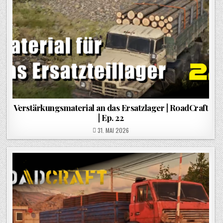
Verstärkungsmaterial an das Ersatzlager | RoadCraft
| Ep. 22
POSTED ON
31. MAI 2026