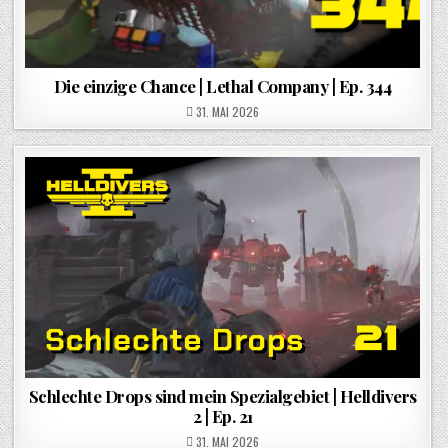
Die einzige Chance | Lethal Company | Ep. 344
POSTED ON
31. MAI 2026
Schlechte Drops sind mein Spezialgebiet | Helldivers
2 | Ep. 21
POSTED ON
31. MAI 2026